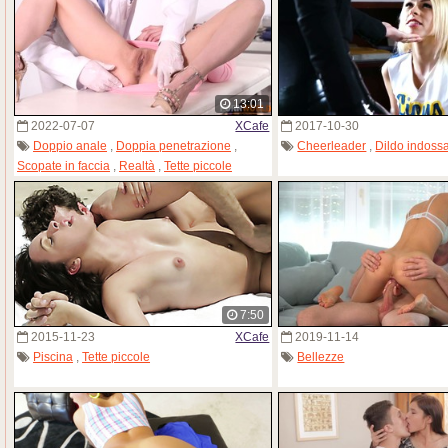
13:01
2022-07-07
XCafe
2017-10-30
Doppio anale
,
Doppia penetrazione
,
Cheerleader
,
Dildo indossa
Scopate in faccia
,
Realtà
,
Tette piccole
7:50
2015-11-23
XCafe
2019-11-14
Piscina
,
Tette piccole
Bellezze