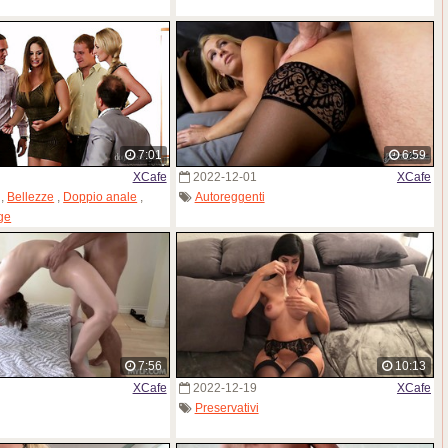
7:01
6:59
XCafe
2022-12-01
XCafe
,
Bellezze
,
Doppio anale
,
Autoreggenti
ge
7:56
10:13
XCafe
2022-12-19
XCafe
Preservativi