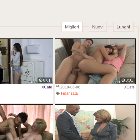
Migliori
Nuovi
Lunghi
8:01
8:01
XCafe
2019-06-06
XCafe
Fidanzata