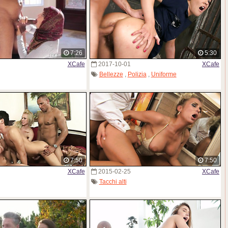
7:26
5:30
XCafe
2017-10-01
XCafe
Bellezze
,
Polizia
,
Uniforme
7:50
7:50
XCafe
2015-02-25
XCafe
Tacchi alti