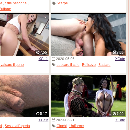
ne
,
Stile pecorina
,
Scarpe
Puttane
7:55
8:56
XCafe
2020-05-06
XCafe
valcare il pene
Leccare il culo
,
Bellezze
,
Baciare
5:17
7:00
XCafe
2023-03-21
XCafe
hi
,
Sesso all'aperto
Giochi
,
Uniforme