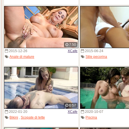
7:50
2015-12-26
XCafe
2015-06-24
Anale di mature
Stile pecorina
6:57
2022-01-20
XCafe
2020-10-07
Bikini
,
Scopate di tette
Piscina