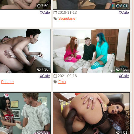
7:50
8:01
XCafe
2018-11-13
XCafe
Segretarie
7:30
7:56
XCafe
2021-09-16
XCafe
,
Puttane
Emo
6:59
7:01