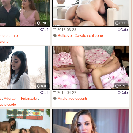
7:01
8:00
XCafe
2018-03-28
XCafe
ppio anale
,
Bellezze
,
Cavalcare il pene
zione
8:01
6:50
XCafe
2015-04-22
XCafe
e
,
Adorabili
,
Fidanzata
,
Anale adolescenti
tte piccole