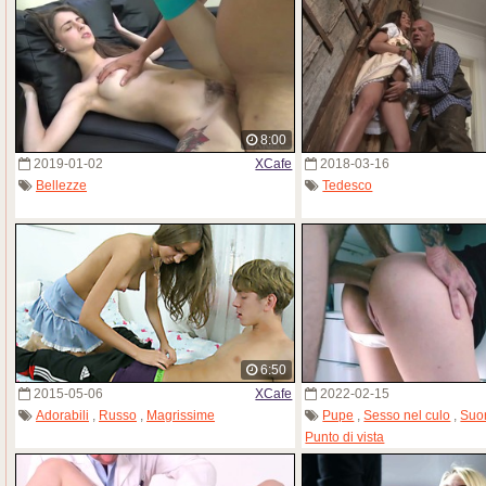
8:00
2019-01-02
XCafe
2018-03-16
Bellezze
Tedesco
6:50
2015-05-06
XCafe
2022-02-15
Adorabili
,
Russo
,
Magrissime
Pupe
,
Sesso nel culo
,
Suo
Punto di vista