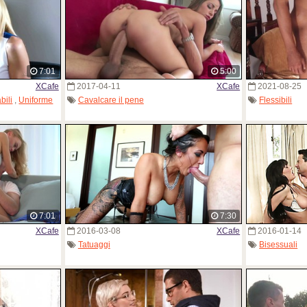
7:01
5:00
XCafe
2017-04-11
XCafe
2021-08-25
bili
,
Uniforme
Cavalcare il pene
Flessibili
7:01
7:30
XCafe
2016-03-08
XCafe
2016-01-14
Tatuaggi
Bisessuali