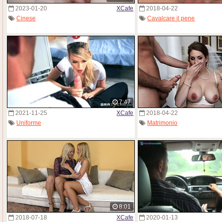
2023-01-20
XCafe
2018-04-22
Cinese
Cavalcare il pene
7:47
2021-11-25
XCafe
2018-04-22
Uniforme
Matrimonio
8:01
2018-07-18
XCafe
2020-01-13