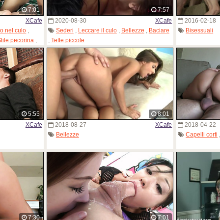
7:01
7:57
XCafe
2020-08-30
XCafe
2016-02-18
o nel culo
,
Sederi
,
Leccare il culo
,
Bellezze
,
Baciare
Bisessuali
tile pecorina
,
,
Tette piccole
5:55
8:01
XCafe
2018-08-27
XCafe
2018-04-22
Bellezze
Capelli corti
7:30
7:01