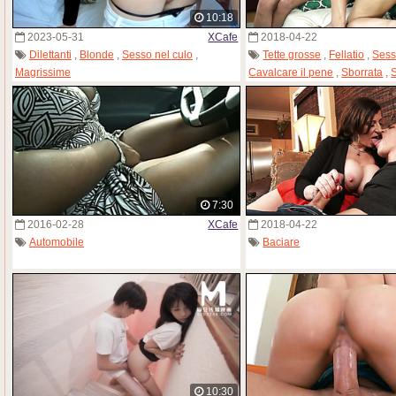
10:18
2023-05-31
XCafe
2018-04-22
Dilettanti
,
Blonde
,
Sesso nel culo
,
Tette grosse
,
Fellatio
,
Sess
Magrissime
Cavalcare il pene
,
Sborrata
,
S
MILF
7:30
2016-02-28
XCafe
2018-04-22
Automobile
Baciare
10:30