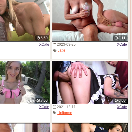
6:50
8:11
XCafe
2023-03-25
XCafe
i
Latte
7:00
6:56
XCafe
2021-12-11
XCafe
Uniforme