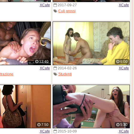
XCafe
2017-09-27
XCafe
Culi grossi
12:40
6:00
XCafe
2014-02-26
XCafe
trazione
Studenti
7:50
5:30
XCafe
2015-10-09
XCafe