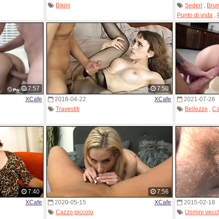
Bikini
Sederi
,
Bru
Punto di vista
,
7:57
7:50
XCafe
2018-04-22
XCafe
2021-07-26
Travestiti
Bellezze
,
Ca
7:40
7:56
XCafe
2020-05-15
XCafe
2015-02-18
Cazzo piccolo
Uomini vecc