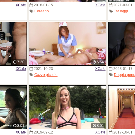
XCafe
2018-01-15
XCafe
2021-03-01
Coreano
Tatuaggi
7:30
5:54
XCafe
2021-10-23
XCafe
2023-01-17
Cazzo piccolo
Doppia pene
8:01
8:01
XCafe
2019-09-12
XCafe
2017-10-01