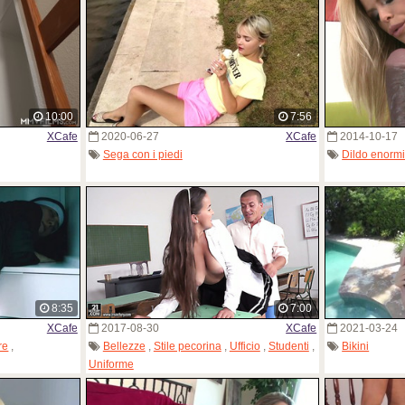
10:00
7:56
XCafe
2020-06-27
XCafe
2014-10-17
Sega con i piedi
Dildo enorm
8:35
7:00
XCafe
2017-08-30
XCafe
2021-03-24
re
,
Bellezze
,
Stile pecorina
,
Ufficio
,
Studenti
,
Bikini
Uniforme