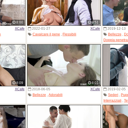
8:00
9:51
XCafe
2022-01-27
XCafe
2019-12-13
e
Cavalcare il pene
,
Flessibili
Bellezze
,
Do
Doppia penetra
8:09
8:01
XCafe
2018-06-05
XCafe
2019-02-05
Bellezze
,
Adorabili
Sederi
,
Pup
Interrazziali
,
Te