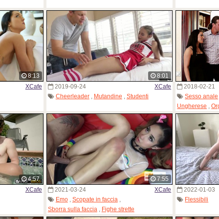
8:13
8:01
XCafe
2019-09-24
XCafe
2018-02-21
Cheerleader
,
Mutandine
,
Studenti
Sesso anale
Ungherese
,
Or
4:57
7:55
XCafe
2021-03-24
XCafe
2022-01-03
Emo
,
Scopate in faccia
,
Flessibili
Sborra sulla faccia
,
Fighe strette