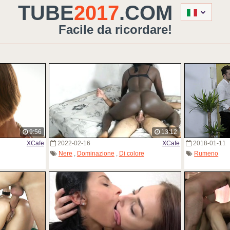
TUBE
2017
.COM
Facile da ricordare!
9:56
13:12
XCafe
2022-02-16
XCafe
2018-01-11
Nere
,
Dominazione
,
Di colore
Rumeno