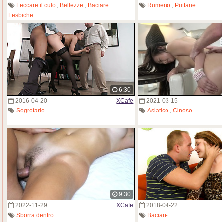
Leccare il culo
,
Bellezze
,
Baciare
,
Rumeno
,
Puttane
Lesbiche
6:30
2016-04-20
XCafe
2021-03-15
Segretarie
Asiatico
,
Cinese
9:30
2022-11-29
XCafe
2018-04-22
Sborra dentro
Baciare