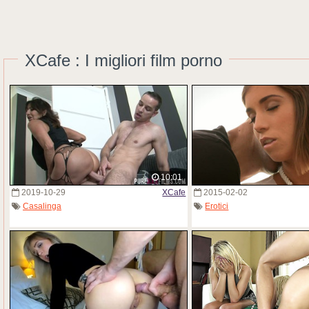
XCafe : I migliori film porno
10:01
2019-10-29
XCafe
2015-02-02
Casalinga
Erotici