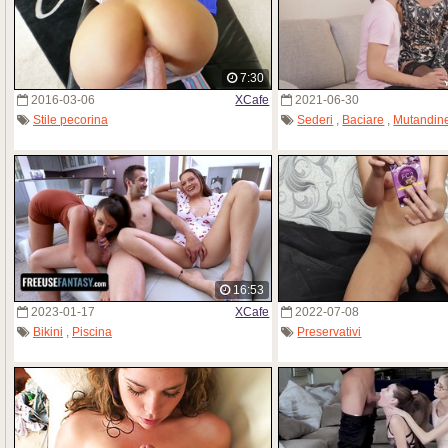
7:30
2016-03-06
XCafe
2021-06-30
Stile pecorina
Sederi
,
Baciare
,
Mutandin
16:53
2023-01-17
XCafe
2022-07-08
Bikini
,
Piscina
Preservativi