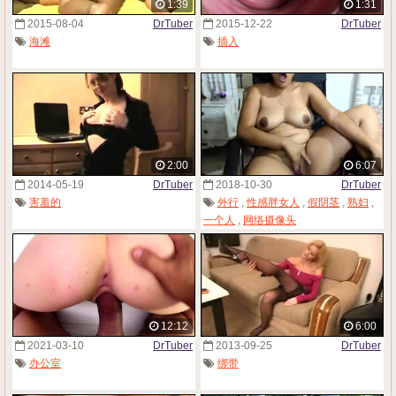
1:39
1:31
2015-08-04
DrTuber
2015-12-22
DrTuber
海滩
插入
2:00
6:07
2014-05-19
DrTuber
2018-10-30
DrTuber
害羞的
外行
,
性感胖女人
,
假阴茎
,
熟妇
,
一个人
,
网络摄像头
12:12
6:00
2021-03-10
DrTuber
2013-09-25
DrTuber
办公室
绑带