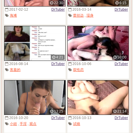
22:30
6:15
2017-02-12
DrTuber
2016-03-14
DrTuber
海滩
蕾丝边
,
湿身
4:21
10:00
2016-08-14
DrTuber
2016-10-06
DrTuber
害羞的
双性恋
13:25
21:14
2016-10-20
DrTuber
2016-10-13
DrTuber
小妞
,
手淫
,
观点
试镜