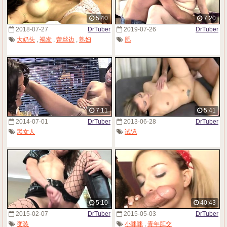
5:40
7:20
2018-07-27
DrTuber
2019-07-26
DrTuber
大奶头
,
褐发
,
蕾丝边
,
熟妇
肥
7:11
5:41
2014-07-01
DrTuber
2013-06-28
DrTuber
黑女人
试镜
5:10
40:43
2015-02-07
DrTuber
2015-05-03
DrTuber
变装
小咪咪
,
青年肛交