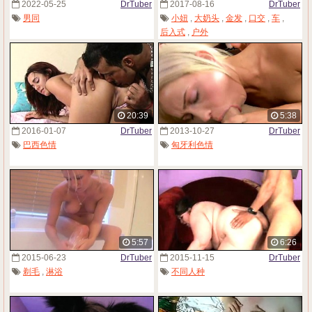
2022-05-25
DrTuber
2017-08-16
DrTuber
男同
小妞
,
大奶头
,
金发
,
口交
,
车
,
后入式
,
户外
20:39
5:38
2016-01-07
DrTuber
2013-10-27
DrTuber
巴西色情
匈牙利色情
5:57
6:26
2015-06-23
DrTuber
2015-11-15
DrTuber
剃毛
,
淋浴
不同人种