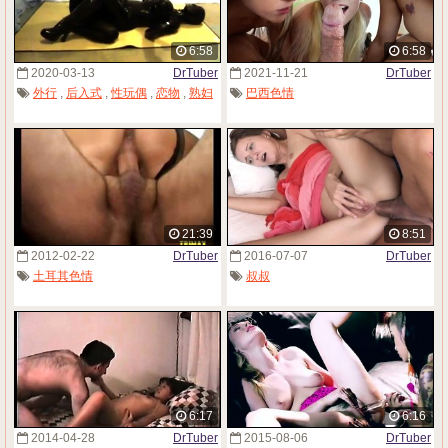
6:58
6:58
2020-03-13
DrTuber
2021-11-21
DrTuber
外行
,
后入式
,
性玩偶
,
恋物
,
熟妇
巴西色情
21:39
8:51
2012-02-22
DrTuber
2016-07-07
DrTuber
土耳其色情
叔叔
6:17
6:16
2014-04-28
DrTuber
2015-08-06
DrTuber