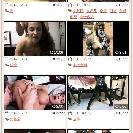
2018-12-10
DrTuber
2018-10-08
DrTuber
肥
大鸡巴
,
大奶头
,
金发
,
口交
,
射精
,
面部
,
女士内衣
10:09
3:01
2014-08-10
DrTuber
2013-12-25
DrTuber
试镜
非洲色情
8:00
2:00
2016-05-15
DrTuber
2013-02-27
DrTuber
比基尼
皮革