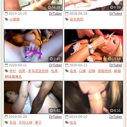
34:39
8:09
2014-10-25
DrTuber
2016-08-18
DrTuber
小咪咪
捷克色情
2:45
15:14
2020-03-11
DrTuber
2020-03-11
DrTuber
外行
,
自慰
,
罗马尼亚色情
,
玩具
,
金发
,
口爆
,
恋物
,
德国色情
,
吸烟
网络摄像头
6:42
8:31
2019-05-28
DrTuber
2014-09-10
DrTuber
失信
,
不同人种
,
妻子
妓女