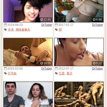
22:45
6:48
2019-08-23
DrTuber
2017-02-17
DrTuber
丰满
,
网络摄像头
肥
19:55
5:12
2015-03-08
DrTuber
2012-07-17
DrTuber
打手枪
引诱
,
妻子
29:28
14:14