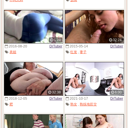
1:24
32:24
2016-08-20
DrTuber
2015-05-14
DrTuber
表姐
红发
,
妻子
32:38
6:00
2018-12-05
DrTuber
2021-10-17
DrTuber
肥
熟女
,
熟练地肛交