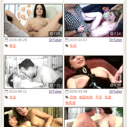
7:05
7:14
2016-06-29
DrTuber
2015-03-07
DrTuber
医生
失信
7:25
9:30
2013-09-11
DrTuber
2020-03-08
DrTuber
失信
恋物
,
德国色情
,
手淫
,
乳胶
,
葡萄酒