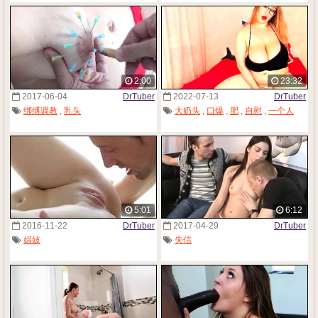
2:00
23:32
2017-06-04
DrTuber
2022-07-13
DrTuber
绑缚调教
,
乳头
大奶头
,
口爆
,
肥
,
自慰
,
一个人
5:01
6:12
2016-11-22
DrTuber
2017-04-29
DrTuber
娼妓
失信