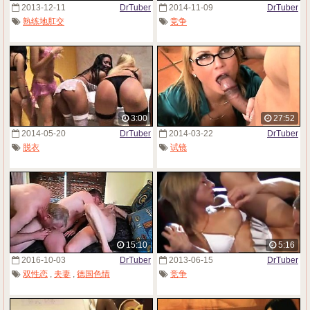
2013-12-11
DrTuber
2014-11-09
DrTuber
熟练地肛交
竞争
3:00
27:52
2014-05-20
DrTuber
2014-03-22
DrTuber
脱衣
试镜
15:10
5:16
2016-10-03
DrTuber
2013-06-15
DrTuber
双性恋
,
夫妻
,
德国色情
竞争