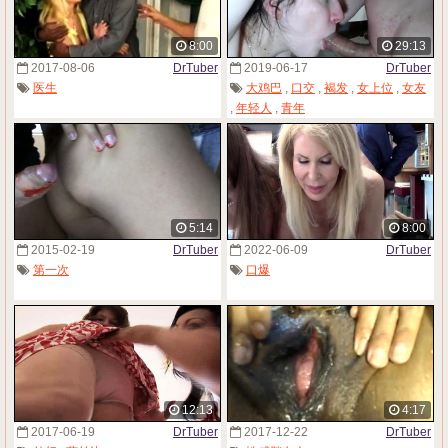
8:00
29:13
2017-08-06
DrTuber
2019-06-17
DrTuber
医生
大鸡巴
,
口交
,
褐发
,
女上位
,
女友
,
年轻人
,
青年
5:14
8:00
2015-02-19
DrTuber
2022-06-09
DrTuber
第一次
口爆
12:13
4:17
2017-06-19
DrTuber
2017-12-22
DrTuber