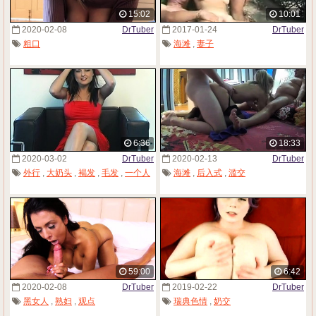
15:02
10:01
2020-02-08
DrTuber
2017-01-24
DrTuber
粗口
海滩
,
妻子
6:36
18:33
2020-03-02
DrTuber
2020-02-13
DrTuber
外行
,
大奶头
,
褐发
,
毛发
,
一个人
海滩
,
后入式
,
滥交
59:00
6:42
2020-02-08
DrTuber
2019-02-22
DrTuber
黑女人
,
熟妇
,
观点
瑞典色情
,
奶交