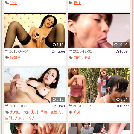
阴道
吸烟
7:13
10:10
2015-04-04
DrTuber
2015-12-31
DrTuber
假阴茎
自慰
,
湿身
6:15
5:14
2018-10-06
DrTuber
2014-08-15
DrTuber
大鸡巴
,
大奶头
,
打手枪
,
变性人
,
户外
自慰
,
人妖
,
一个人