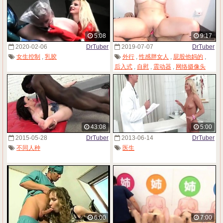
5:08
9:17
2020-02-06
DrTuber
2019-07-07
DrTuber
女生控制
,
乳胶
外行
,
性感胖女人
,
屁股他妈的
,
后入式
,
自慰
,
震动器
,
网络摄像头
43:08
5:00
2015-05-28
DrTuber
2013-06-14
DrTuber
不同人种
医生
6:00
7:00