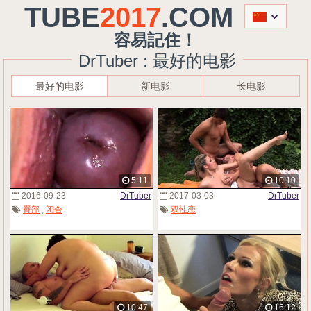
TUBE
2017
.COM
容易記住！
DrTuber : 最好的电影
最好的电影
新电影
长电影
5:11
10:10
2016-09-23
DrTuber
2017-03-03
DrTuber
臀部
,
闭合
双性恋
10:47
16:12