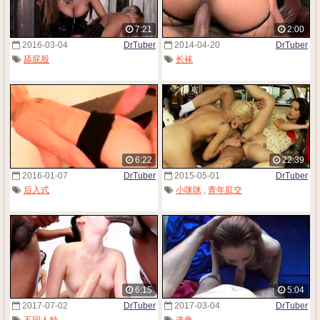
7:21
2:00
2016-03-04
DrTuber
2014-04-20
DrTuber
舔屁股
长袜
6:22
22:39
2016-01-07
DrTuber
2015-05-01
DrTuber
后入式
小咪咪
,
青年肛交
6:15
5:04
2017-07-02
DrTuber
2017-03-04
DrTuber
不同人种
选角