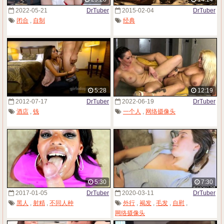
2022-05-21
DrTuber
2015-02-04
DrTuber
闭合
,
自制
经典
5:28
12:19
2012-07-17
DrTuber
2022-06-19
DrTuber
酒店
,
钱
一个人
,
网络摄像头
5:30
7:30
2017-01-05
DrTuber
2020-03-11
DrTuber
黑人
,
射精
,
不同人种
外行
,
褐发
,
毛发
,
自慰
,
网络摄像头