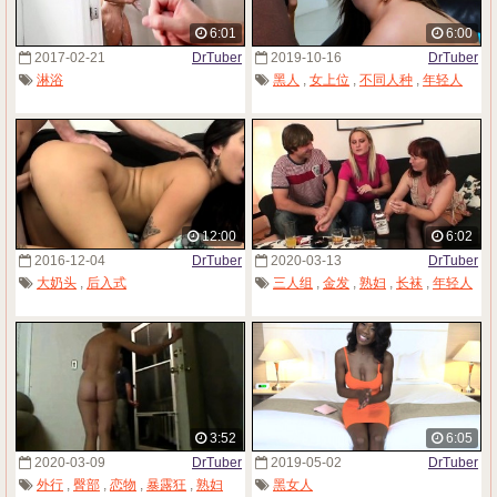
6:01
6:00
2017-02-21
DrTuber
2019-10-16
DrTuber
淋浴
黑人
,
女上位
,
不同人种
,
年轻人
12:00
6:02
2016-12-04
DrTuber
2020-03-13
DrTuber
大奶头
,
后入式
三人组
,
金发
,
熟妇
,
长袜
,
年轻人
3:52
6:05
2020-03-09
DrTuber
2019-05-02
DrTuber
外行
,
臀部
,
恋物
,
暴露狂
,
熟妇
黑女人